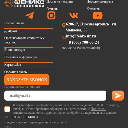
Доставка и оплата
Порядок возврата
Отзывы
Контакты
Поставщикам
628617, Нижневартовск, ул.
Чапаева, 55
Дилерам
info@fenix-siz.ru
Организаторам совместных
закупок
8 (800) 700-60-24
(звонок по РФ бесплатный)
Энциклопедия
Полезная информация
Карта сайта
Обратная связь
ЗАКАЗАТЬ ЗВОНОК
Подпишитесь на новости
Я согласен(-на) на обработку моих персональных данных (ФИО, телефон,
email) в целях обработки обращения в соответствии с
Политикой
конфиденциальности
и даю согласие на
обработку персональных данных
.
ПОЛЕЗНЫЕ ССЫЛКИ
Выдача средств индивидуальной защиты по
ЕТН