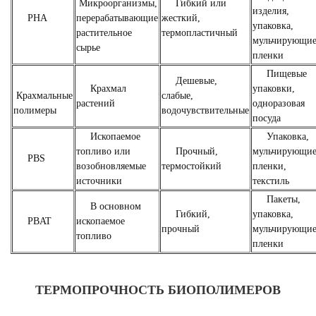
Микроорганизмы,
Гибкий или
изделия,
PHA
перерабатывающие
жесткий,
упаковка,
растительное
термопластичный
мульчирующи
сырье
пленки
Пищевые
Дешевые,
Крахмал
упаковки,
Крахмальные
слабые,
растений
одноразовая
полимеры
водочувствительные
посуда
Ископаемое
Упаковка,
топливо или
Прочный,
мульчирующи
PBS
возобновляемые
термостойкий
пленки,
источники
текстиль
Пакеты,
В основном
Гибкий,
упаковка,
PBAT
ископаемое
прочный
мульчирующи
топливо
пленки
ТЕРМОПРОЧНОСТЬ БИОПОЛИМЕРОВ