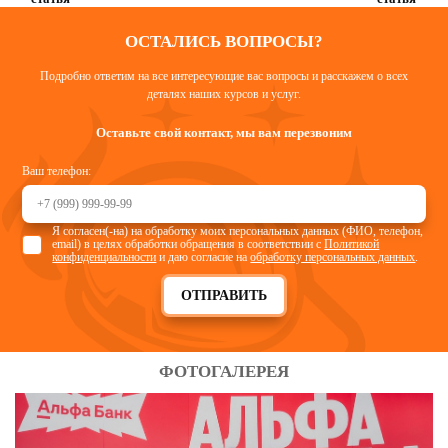
ОСТАЛИСЬ ВОПРОСЫ?
Подробно ответим на все интересующие вас вопросы и расскажем о всех
деталях наших курсов и услуг.
Оставьте свой контакт, мы вам перезвоним
Ваш телефон:
Я согласен(-на) на обработку моих персональных данных (ФИО, телефон,
email) в целях обработки обращения в соответствии с
Политикой
конфиденциальности
и даю согласие на
обработку персональных данных
.
ОТПРАВИТЬ
ФОТОГАЛЕРЕЯ