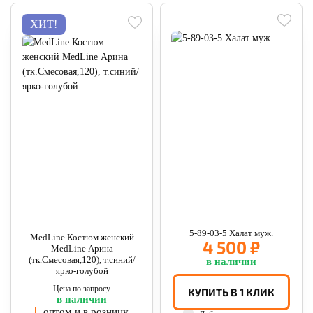
ХИТ!
5-89-03-5 Халат муж.
MedLine Костюм женский
4 500 ₽
MedLine Арина
(тк.Смесовая,120), т.синий/
в наличии
ярко-голубой
Цена по запросу
КУПИТЬ В 1 КЛИК
в наличии
оптом и в розницу