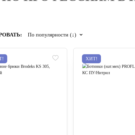
РОВАТЬ:
Т!
ХИТ!