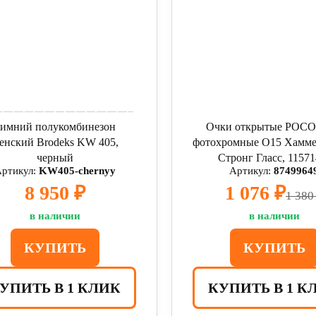
имний полукомбинезон
Очки открытые РО
енский Brodeks KW 405,
фотохромные О15 Хамме
черный
Стронг Гласс, 11571
ртикул:
KW405-chernyy
Артикул:
8749964
8 950 ₽
1 076 ₽
1 380
в наличии
в наличии
КУПИТЬ
КУПИТЬ
УПИТЬ В 1 КЛИК
КУПИТЬ В 1 К