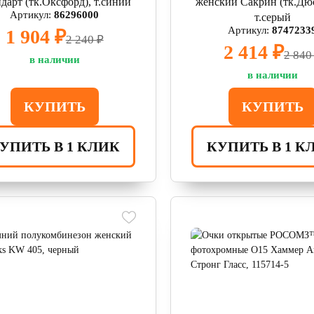
дарт (тк.Оксфорд), т.синий
женский Сакрин (тк.Дюс
Артикул:
86296000
т.серый
Артикул:
8747233
1 904 ₽
2 240 ₽
2 414 ₽
2 840
в наличии
в наличии
КУПИТЬ
КУПИТЬ
УПИТЬ В 1 КЛИК
КУПИТЬ В 1 К