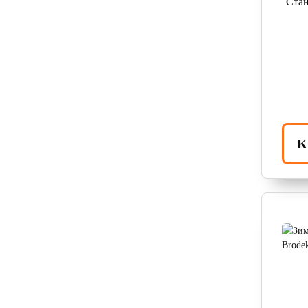
Стан
К