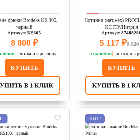
ние брюки Brodeks KS 305,
Ботинки (нат.мех) PRO
черный
КС ПУ/Нитрил
Артикул:
KS305
Артикул:
8748828
8 800 ₽
5 117 ₽
6 020
аличии
оптом и в розницу
в наличии
оптом и в 
КУПИТЬ
КУПИТЬ
УПИТЬ В 1 КЛИК
КУПИТЬ В 1 К
Т!
ХИТ!