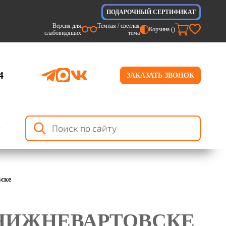
ПОДАРОЧНЫЙ СЕРТИФИКАТ
Версия для
Темная / светлая
Корзина (
)
слабовидящих
тема
4
ЗАКАЗАТЬ ЗВОНОК
я
вске
 НИЖНЕВАРТОВСКЕ