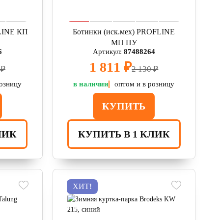
FLINE КП
Ботинки (иск.мех) PROFLINE
МП ПУ
6
Артикул:
87488264
1 811 ₽
 ₽
2 130 ₽
розницу
в наличии
оптом и в розницу
КУПИТЬ
ЛИК
КУПИТЬ В 1 КЛИК
ХИТ!