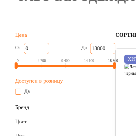
Цена
СОРТИ
От
До
ХИ
0
4 700
9 400
14 100
18 800
Доступен в розницу
Да
Бренд
Цвет
Пол