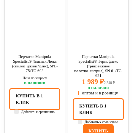
Перчатки Manipula
Перчатки Manipula
Specialist® Флагман Люкс
Specialist® Термофлекс
(спилок+джинс/флис), SPL-
(трикотажное
75/TG-693
полотно+нитрил), SN-61/TG-
621
Цена по запросу
1 989 ₽
в наличии
2 340 ₽
в наличии
оптом и в розницу
КУПИТЬ В 1
КЛИК
КУПИТЬ В 1
Добавить к сравнению
КЛИК
Добавить к сравнению
КУПИТЬ