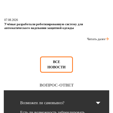
07.08.2026
06
Учёные разработали роботизированную систему для
О
автоматического надевания защитной одежды
р
Читать далее
ВСЕ
НОВОСТИ
ВОПРОС-ОТВЕТ
Возможен ли самовывоз?
Есть ли возможность забрендировать