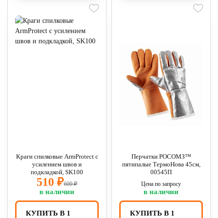
Краги спилковые ArmProtect с
Перчатки РОСОМЗ™
усилением швов и
пятипалые ТермоНова 45см,
подкладкой, SK100
00545П
510 ₽
600 ₽
Цена по запросу
в наличии
в наличии
КУПИТЬ В 1
КУПИТЬ В 1