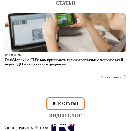
СТАТЬИ
05.08.2026
04
DataMatrix на СИЗ: как принимать каски и перчатки с маркировкой
Ш
через ЭДО и выдавать сотрудникам
ра
Читать далее
ВСЕ СТАТЬИ
ВИДЕО БЛОГ
Это интересно: История противогаза