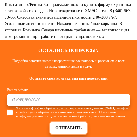
В магазине «Феникс-Спецодежда» можно купить форму охранника
с отгрузкой со склада в Нижневартовске и ХМАО. Тел.: 8 (346) 667-
70-66. Смесовая ткань повышенной плотности 240–280 г/м².
Усиленные локти и колени. Накладные и потайные карманы. В
условиях Крайнего Севера ключевые требования — теплоизоляция
и ветрозащита при работе на открытых промобъектах.
ОСТАЛИСЬ ВОПРОСЫ?
Подробно ответим на все интересующие вас вопросы и расскажем о всех
деталях наших курсов и услуг.
СПЕЦОДЕЖДА ЗИМНЯЯ
Смотреть
Оставьте свой контакт, мы вам перезвоним
Ваш телефон:
Я согласен(-на) на обработку моих персональных данных (ФИО, телефон,
email) в целях обработки обращения в соответствии с
Политикой
конфиденциальности
и даю согласие на
обработку персональных данных
.
ОТПРАВИТЬ