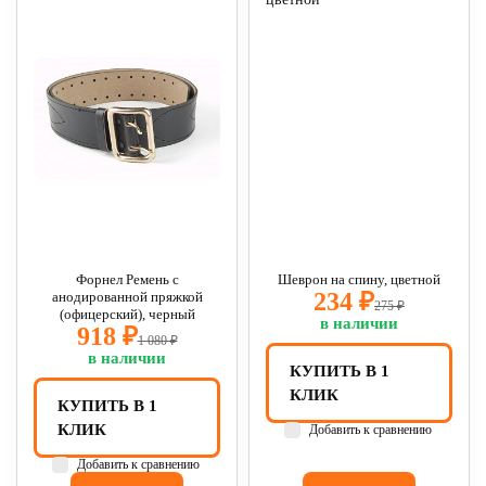
Форнел Ремень с
Шеврон на спину, цветной
234 ₽
анодированной пряжкой
275 ₽
(офицерский), черный
в наличии
918 ₽
1 080 ₽
в наличии
КУПИТЬ В 1
КЛИК
КУПИТЬ В 1
КЛИК
Добавить к сравнению
Добавить к сравнению