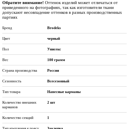
Обратите внимание!
Оттенок изделий может отличаться от
приведенного на фотографиях, так как изготовители ткани
допускают несовпадение оттенков в разных производственных
партиях
Бренд
Brodeks
Цвет
черный
Пол
Унисекс
Вес
100 грамм
Страна производства
Россия
Сезонность
Всесезонный
Тип товара
Навесные карманы
Количество внешних
2 шт
карманов
Количество секций
1
Тип крепления к поясу
Заклепка