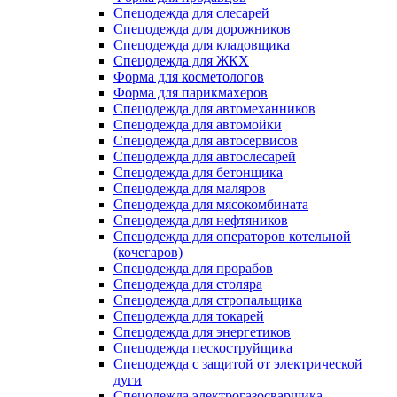
Спецодежда для слесарей
Спецодежда для дорожников
Спецодежда для кладовщика
Спецодежда для ЖКХ
Форма для косметологов
Форма для парикмахеров
Спецодежда для автомеханников
Спецодежда для автомойки
Спецодежда для автосервисов
Спецодежда для автослесарей
Спецодежда для бетонщика
Спецодежда для маляров
Спецодежда для мясокомбината
Спецодежда для нефтяников
Спецодежда для операторов котельной
(кочегаров)
Спецодежда для прорабов
Спецодежда для столяра
Спецодежда для стропальщика
Спецодежда для токарей
Спецодежда для энергетиков
Спецодежда пескоструйщика
Спецодежда с защитой от электрической
дуги
Спецодежда электрогазосварщика