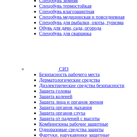
Спецобувь зимняя
Спецобувь термостойкая
Спецобувь влагозащитная
Спецобувь медицинская и повседневная
Спецобувь для рыбалки, охоты, туризма
Обувь для дачи, сада, огорода
Спецобувь для сварщика
СИЗ
Безопасность рабочего места
Дерматологические средства
Диэлектрические средства безопасности
Защита головы
Защита коленей
Защита лица и органов зрения
Защита органов дыхания
Защита органов слуха
Защита от падений с высоты
Комбинезоны рабочие защитные
Одноразовые средства защиты
Фартуки, нарукавники защитные