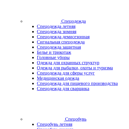
Спецодежда
Спецодежда летняя
Спецодежда зимняя
Спецодежда демисезонная
Сигнальная спецодежда
Спецодежда защитная
Белье и трикотаж
Головные уборы
Одежда для охранных структур
Одежда для рыбалки, охоты и туризма
Спецодежда для сферы услуг
Медицинская одежда
Спецодежда для пищевого производства
Спецодежда для сварщика
Спецобувь
Спецобувь летняя