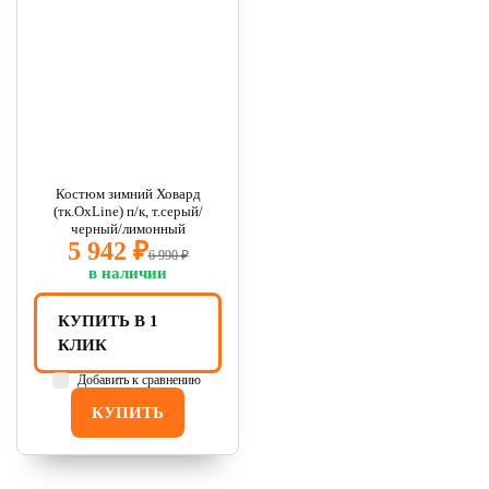
Костюм зимний Ховард
(тк.OxLine) п/к, т.серый/
черный/лимонный
5 942 ₽
6 990 ₽
в наличии
КУПИТЬ В 1
КЛИК
Добавить к сравнению
КУПИТЬ