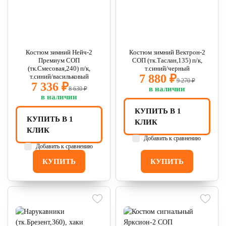
Костюм зимний Нейч-2
Костюм зимний Вектрон-2
Премиум СОП
СОП (тк.Таслан,135) п/к,
(тк.Смесовая,240) п/к,
т.синий/черный
7 880 ₽
т.синий/васильковый
9 270 ₽
7 336 ₽
в наличии
8 630 ₽
в наличии
КУПИТЬ В 1
КУПИТЬ В 1
КЛИК
КЛИК
Добавить к сравнению
Добавить к сравнению
КУПИТЬ
КУПИТЬ