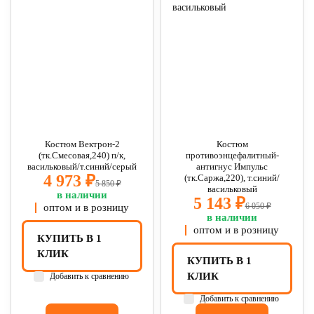
Костюм Вектрон-2
Костюм
(тк.Смесовая,240) п/к,
противоэнцефалитный-
васильковый/т.синий/серый
антигнус Импульс
4 973 ₽
(тк.Саржа,220), т.синий/
5 850 ₽
васильковый
в наличии
5 143 ₽
6 050 ₽
оптом и в розницу
в наличии
оптом и в розницу
КУПИТЬ В 1
КЛИК
КУПИТЬ В 1
КЛИК
Добавить к сравнению
Добавить к сравнению