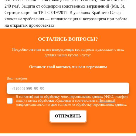
240 г/м². Защита от общепроизводственных загрязнений (Ми, З).
Сертификация по ТР ТС 019/2011. В условиях Крайнего Севера
ключевые требования — теплоизоляция и ветрозащита при работе
на открытых промобъектах.
ОСТАЛИСЬ ВОПРОСЫ?
Подробно ответим на все интересующие вас вопросы и расскажем о всех
СПЕЦОДЕЖДА ЗИМНЯЯ
деталях наших курсов и услуг.
Смотреть
Оставьте свой контакт, мы вам перезвоним
Ваш телефон:
Я согласен(-на) на обработку моих персональных данных (ФИО, телефон,
email) в целях обработки обращения в соответствии с
Политикой
конфиденциальности
и даю согласие на
обработку персональных данных
.
ОТПРАВИТЬ