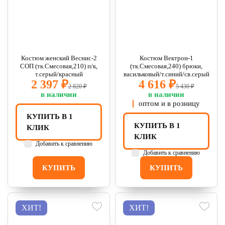
Костюм женский Веснис-2
Костюм Вектрон-1
СОП (тк.Смесовая,210) п/к,
(тк.Смесовая,240) брюки,
т.серый/красный
васильковый/т.синий/св.серый
2 397 ₽
4 616 ₽
2 820 ₽
5 430 ₽
в наличии
в наличии
оптом и в розницу
КУПИТЬ В 1
КУПИТЬ В 1
КЛИК
КЛИК
Добавить к сравнению
Добавить к сравнению
КУПИТЬ
КУПИТЬ
ХИТ!
ХИТ!