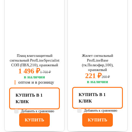
Плащ влагозащитный
Жилет сигнальный
сигнальный ProfLineSpecialist
ProfLineBase
СОП (ПВХ,210), оранжевый
(тк.Полиэфир,100),
1 496 ₽
оранжевый
1 760 ₽
221 ₽
в наличии
260 ₽
в наличии
оптом и в розницу
КУПИТЬ В 1
КУПИТЬ В 1
КЛИК
КЛИК
Добавить к сравнению
Добавить к сравнению
КУПИТЬ
КУПИТЬ