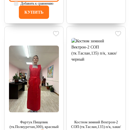
Добавить к сравнению
КУПИТЬ
Фартук Пищевик
Костюм зимний Вектрон-2
(тк.Полиуретан,300), красный
СОП (тк.Таслан,135) п/к, хаки/