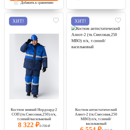
Добавить к сравнению
ХИТ!
ХИТ!
Костюм зимний Нордхард-2
Костюм антистатический
СОП (тк.Смесовая,250) п/к,
Алиот-2 (тк.Смесовая,250
т.синий/васильковый
МВО) п/к, т.синий/
8 322 ₽
васильковый
9 790 ₽
6 554 ₽