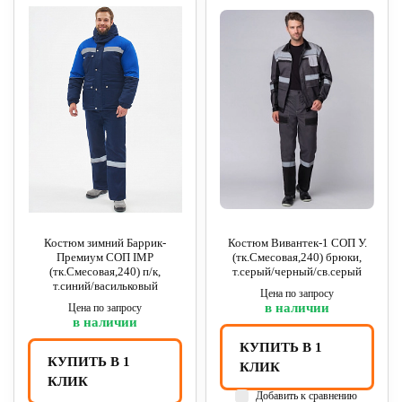
Костюм зимний Баррик-
Костюм Вивантек-1 СОП У.
Премиум СОП IMP
(тк.Смесовая,240) брюки,
(тк.Смесовая,240) п/к,
т.серый/черный/св.серый
т.синий/васильковый
Цена по запросу
в наличии
Цена по запросу
в наличии
КУПИТЬ В 1
КУПИТЬ В 1
КЛИК
КЛИК
Добавить к сравнению