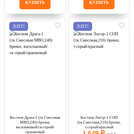
КУПИТЬ
КУПИТЬ
ХИТ!
ХИТ!
Костюм Драга-1 (тк.Смесовая
Костюм Лигор-1 СОП
МВО,240) брюки,
(тк.Смесовая,210) брюки,
васильковый/св.серый/
т.серый/красный
1 649 ₽
оранжевый