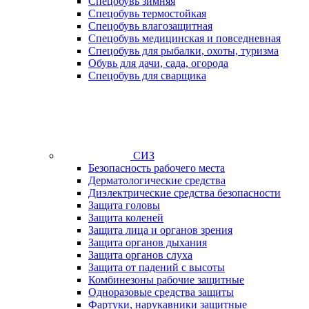
Спецобувь зимняя
Спецобувь термостойкая
Спецобувь влагозащитная
Спецобувь медицинская и повседневная
Спецобувь для рыбалки, охоты, туризма
Обувь для дачи, сада, огорода
Спецобувь для сварщика
СИЗ
Безопасность рабочего места
Дерматологические средства
Диэлектрические средства безопасности
Защита головы
Защита коленей
Защита лица и органов зрения
Защита органов дыхания
Защита органов слуха
Защита от падений с высоты
Комбинезоны рабочие защитные
Одноразовые средства защиты
Фартуки, нарукавники защитные