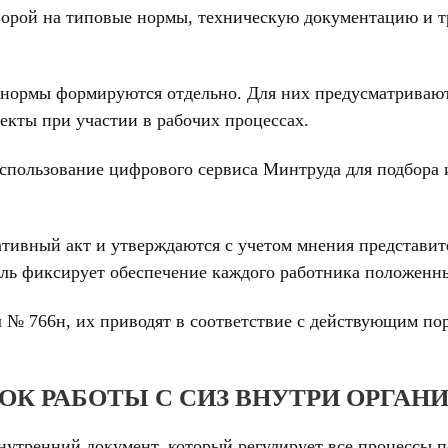
порой на типовые нормы, техническую документацию и т
 нормы формируются отдельно. Для них предусматрива
кты при участии в рабочих процессах.
использование цифрового сервиса Минтруда для подбора 
ивный акт и утверждаются с учетом мнения представите
тель фиксирует обеспечение каждого работника положенн
 № 766н, их приводят в соответствие с действующим по
ОК РАБОТЫ С СИЗ ВНУТРИ ОРГАН
внутренний документ, который регулирует все процессы 