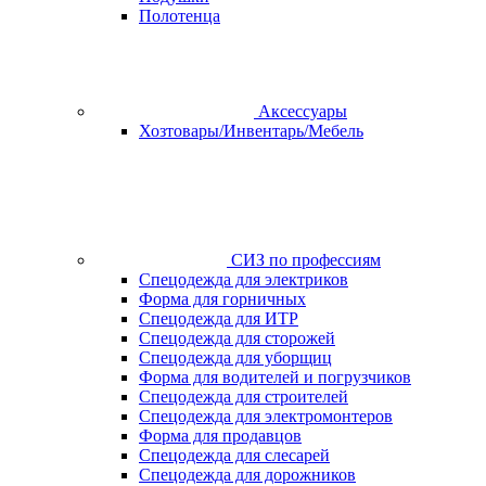
Полотенца
Аксессуары
Хозтовары/Инвентарь/Мебель
СИЗ по профессиям
Спецодежда для электриков
Форма для горничных
Спецодежда для ИТР
Спецодежда для сторожей
Спецодежда для уборщиц
Форма для водителей и погрузчиков
Спецодежда для строителей
Спецодежда для электромонтеров
Форма для продавцов
Спецодежда для слесарей
Спецодежда для дорожников