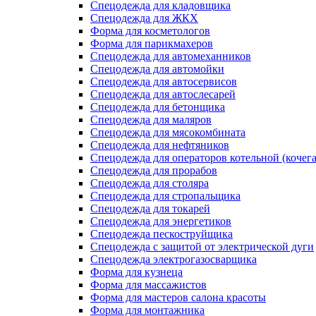
Спецодежда для кладовщика
Спецодежда для ЖКХ
Форма для косметологов
Форма для парикмахеров
Спецодежда для автомеханников
Спецодежда для автомойки
Спецодежда для автосервисов
Спецодежда для автослесарей
Спецодежда для бетонщика
Спецодежда для маляров
Спецодежда для мясокомбината
Спецодежда для нефтяников
Спецодежда для операторов котельной (кочег
Спецодежда для прорабов
Спецодежда для столяра
Спецодежда для стропальщика
Спецодежда для токарей
Спецодежда для энергетиков
Спецодежда пескоструйщика
Спецодежда с защитой от электрической дуги
Спецодежда электрогазосварщика
Форма для кузнеца
Форма для массажистов
Форма для мастеров салона красоты
Форма для монтажника