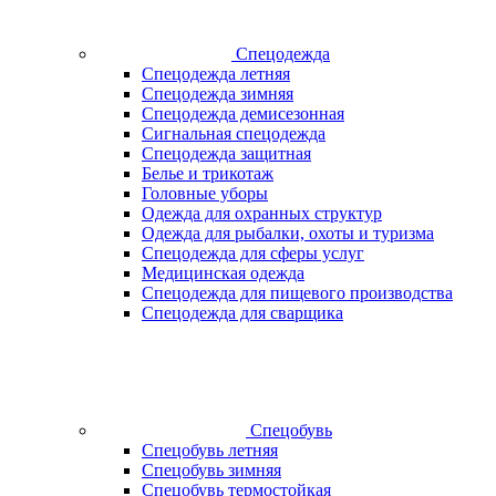
Спецодежда
Спецодежда летняя
Спецодежда зимняя
Спецодежда демисезонная
Сигнальная спецодежда
Спецодежда защитная
Белье и трикотаж
Головные уборы
Одежда для охранных структур
Одежда для рыбалки, охоты и туризма
Спецодежда для сферы услуг
Медицинская одежда
Спецодежда для пищевого производства
Спецодежда для сварщика
Спецобувь
Спецобувь летняя
Спецобувь зимняя
Спецобувь термостойкая