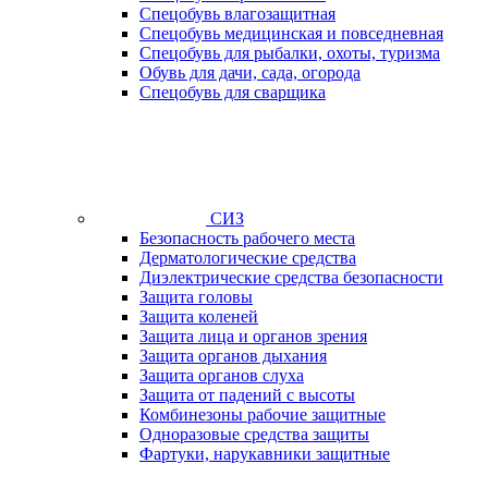
Спецобувь влагозащитная
Спецобувь медицинская и повседневная
Спецобувь для рыбалки, охоты, туризма
Обувь для дачи, сада, огорода
Спецобувь для сварщика
СИЗ
Безопасность рабочего места
Дерматологические средства
Диэлектрические средства безопасности
Защита головы
Защита коленей
Защита лица и органов зрения
Защита органов дыхания
Защита органов слуха
Защита от падений с высоты
Комбинезоны рабочие защитные
Одноразовые средства защиты
Фартуки, нарукавники защитные