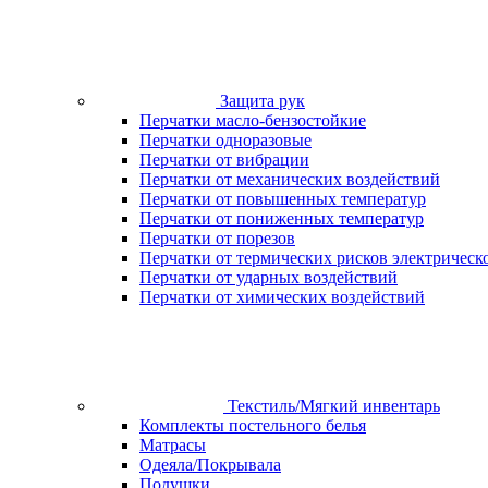
Защита рук
Перчатки масло-бензостойкие
Перчатки одноразовые
Перчатки от вибрации
Перчатки от механических воздействий
Перчатки от повышенных температур
Перчатки от пониженных температур
Перчатки от порезов
Перчатки от термических рисков электрическ
Перчатки от ударных воздействий
Перчатки от химических воздействий
Текстиль/Мягкий инвентарь
Комплекты постельного белья
Матрасы
Одеяла/Покрывала
Подушки