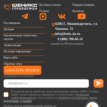
Доставка и оплата
Порядок возврата
Отзывы
Контакты
Поставщикам
628617, Нижневартовск, ул.
Чапаева, 55
Дилерам
info@fenix-siz.ru
Организаторам совместных
закупок
8 (800) 700-60-24
(звонок по РФ бесплатный)
Энциклопедия
Полезная информация
Карта сайта
Обратная связь
ЗАКАЗАТЬ ЗВОНОК
Подпишитесь на новости
Я согласен(-на) на обработку моих персональных данных (ФИО, телефон,
email) в целях обработки обращения в соответствии с
Политикой
конфиденциальности
и даю согласие на
обработку персональных данных
.
ПОЛЕЗНЫЕ ССЫЛКИ
Выдача средств индивидуальной защиты по