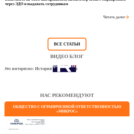
через ЭДО и выдавать сотрудникам
ра
Читать далее
ВСЕ СТАТЬИ
ВИДЕО БЛОГ
Это интересно: История противогаза
НАС РЕКОМЕНДУЮТ
ОБЩЕСТВО С ОГРАНИЧЕННОЙ ОТВЕТСТВЕННОСТЬЮ
«МИКРОС»